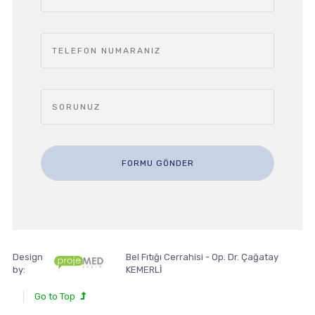
Design
Bel Fıtığı Cerrahisi - Op. Dr. Çağatay
by:
KEMERLİ
Go to Top