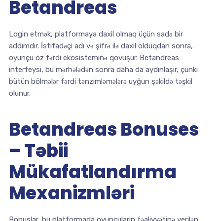
Betandreas
Login etmək, platformaya daxil olmaq üçün sadə bir
addımdır. İstifadəçi adı və şifrə ilə daxil olduqdan sonra,
oyunçu öz fərdi ekosisteminə qovuşur. Betandreas
interfeysi, bu mərhələdən sonra daha da aydınlaşır, çünki
bütün bölmələr fərdi tənzimləmələrə uyğun şəkildə təşkil
olunur.
Betandreas Bonuses
– Təbii
Mükafatlandırma
Mexanizmləri
Bonuslar, bu platformada oyunçuların fəaliyyətinə verilən