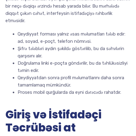
bir neçə dəqiqə ərzində hesab yarada bilər. Bu mərhələdə
diqqət çəkən cəhət, interfeysin istifadəçiyə rəhbərlik
etməsidir.
Qeydiyyat forması yalnız əsas məlumatları tələb edir:
ad, soyad, e-poçt, telefon nömrəsi.
Şifrə tələbləri aydın şəkildə göstərilib, bu da səhvlərin
qarşısını alır.
Doğrulama linki e-poçta göndərilir, bu da təhlükəsizliyi
təmin edir.
Qeydiyyatdan sonra profil məlumatlarını daha sonra
tamamlamaq mümkündür.
Proses mobil qurğularda da eyni dərəcədə rahatdır.
Giriş və İstifadəçi
Təcrübəsi at