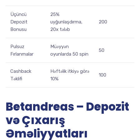
Üçüncü
25%
Depozit
uyğunlaşdırma,
200
Bonusu
20x tələb
Pulsuz
Müəyyən
50
Fırlanmalar
oyunlarda 50 spin
Cashback
Həftəlik itkiyə görə
100
Təklifi
10%
Betandreas – Depozit
və Çıxarış
Əməliyyatları