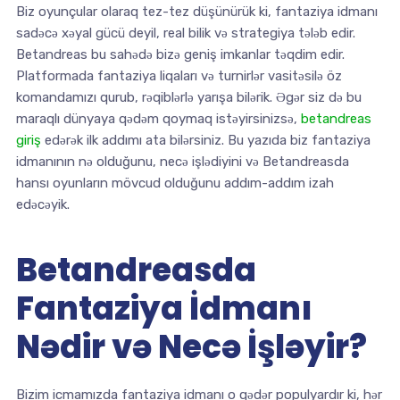
Biz oyunçular olaraq tez-tez düşünürük ki, fantaziya idmanı
sadəcə xəyal gücü deyil, real bilik və strategiya tələb edir.
Betandreas bu sahədə bizə geniş imkanlar təqdim edir.
Platformada fantaziya liqaları və turnirlər vasitəsilə öz
komandamızı qurub, rəqiblərlə yarışa bilərik. Əgər siz də bu
maraqlı dünyaya qədəm qoymaq istəyirsinizsə,
betandreas
giriş
edərək ilk addımı ata bilərsiniz. Bu yazıda biz fantaziya
idmanının nə olduğunu, necə işlədiyini və Betandreasda
hansı oyunların mövcud olduğunu addım-addım izah
edəcəyik.
Betandreasda
Fantaziya İdmanı
Nədir və Necə İşləyir?
Bizim icmamızda fantaziya idmanı o qədər populyardır ki, hər