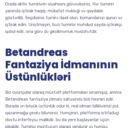
Orada aktiv turnirlərin siyahısını görəcəksiniz. Hər turnirin
yanında iştirak haqqı, mükafat məbləği və qaydalar
göstərilib. Seçdiyiniz turnirə daxil olun, komandanızı qurun və
iştirak edin. Unutmayın, bəzi turnirlər məhdud sayda iştirakçı
qəbul edir, ona görə də gecikməmək məsləhətdir.
Betandreas
Fantaziya İdmanının
Üstünlükləri
Biz oyunçular olaraq müxtəlif platformaları sınamışıq, amma
Betandreas fantaziya idmanı sahəsində bizi heyran edir.
Burada ən böyük üstünlük odur ki, real idman biliklərinizi pul
qazanmağa çevirə bilərsiniz. Həmçinin, platforma istifadəçi
dostu interfeysə malikdir, bu da yeni başlayanlar üçün
idealdır. Turnirlər müntəzəm olaraq yenilənir və həmişə