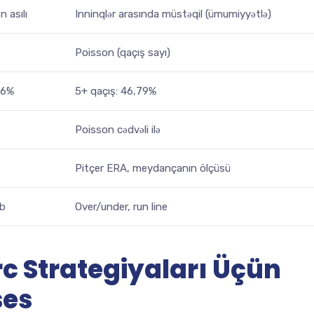
 asılı
Inninqlər arasında müstəqil (ümumiyyətlə)
Poisson (qaçış sayı)
,6%
5+ qaçış: 46,79%
Poisson cədvəli ilə
Pitçer ERA, meydançanın ölçüsü
ib
Over/under, run line
 Strategiyaları Üçün
ses