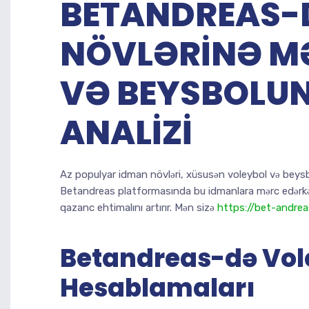
BETANDREAS-
NÖVLƏRINƏ M
VƏ BEYSBOLUN
ANALIZI
Az populyar idman növləri, xüsusən voleybol və beysb
Betandreas platformasında bu idmanlara mərc edərkən,
qazanc ehtimalını artırır. Mən sizə
https://bet-andre
Betandreas-də Vol
Hesablamaları