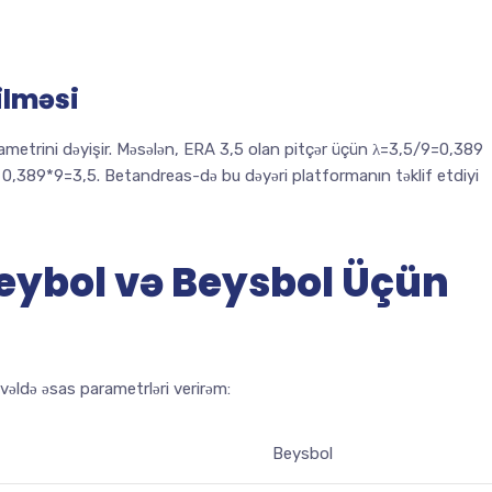
ilməsi
ametrini dəyişir. Məsələn, ERA 3,5 olan pitçər üçün λ=3,5/9=0,389
ı 0,389*9=3,5. Betandreas-də bu dəyəri platformanın təklif etdiyi
eybol və Beysbol Üçün
əldə əsas parametrləri verirəm:
Beysbol