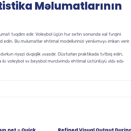
istika Məlumatlarının
umat təqdim edir. Voleybol üçün hər setin sonunda xal fərqini
yd edin. Bu məlumatlar ehtimal modellərinizi yeniləməyə imkan verir.
kən riyazi dəqiqlik əsasdır. Düsturları praktikada tətbiq edin,
 ilə voleybol və beysbol mərclərində ehtimal üstünlüyü əldə edə
un.net – Quick
Refined Visual Output Durin