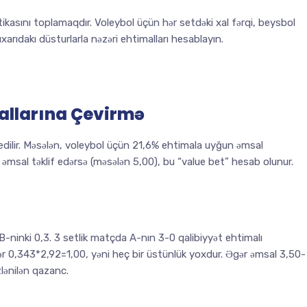
kasını toplamaqdır. Voleybol üçün hər setdəki xal fərqi, beysbol
xarıdakı düsturlarla nəzəri ehtimalları hesablayın.
allarına Çevirmə
dilir. Məsələn, voleybol üçün 21,6% ehtimala uyğun əmsal
əmsal təklif edərsə (məsələn 5,00), bu “value bet” hesab olunur.
inki 0,3. 3 setlik matçda A-nın 3-0 qalibiyyət ehtimalı
ər 0,343*2,92=1,00, yəni heç bir üstünlük yoxdur. Əgər əmsal 3,50-
lənilən qazanc.