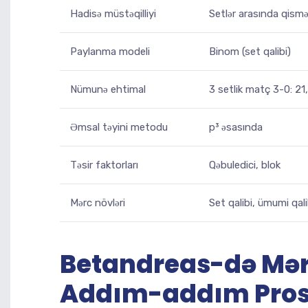
Hadisə müstəqilliyi
Setlər arasında qismən
Paylanma modeli
Binom (set qalibi)
Nümunə ehtimal
3 setlik matç 3-0: 21
Əmsal təyini metodu
p³ əsasında
Təsir faktorları
Qəbuledici, blok
Mərc növləri
Set qalibi, ümumi qal
Betandreas-də Mərc
Addım-addım Pro