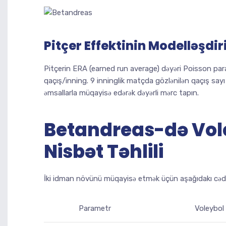
Pitçer Effektinin Modelləşdir
Pitçerin ERA (earned run average) dəyəri Poisson par
qaçış/inning. 9 inninglik matçda gözlənilən qaçış say
əmsallarla müqayisə edərək dəyərli mərc tapın.
Betandreas-də Vol
Nisbət Təhlili
İki idman növünü müqayisə etmək üçün aşağıdakı cədv
Parametr
Voleybol