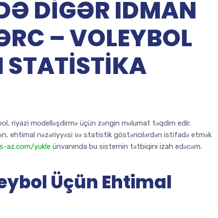
DƏ DIGƏR IDMAN
ƏRC – VOLEYBOL
 STATISTIKA
ol, riyazi modelləşdirmə üçün zəngin məlumat təqdim edir.
 ehtimal nəzəriyyəsi və statistik göstəricilərdən istifadə etmək
as-az.com/yukle
ünvanında bu sistemin tətbiqini izah edəcəm.
eybol Üçün Ehtimal