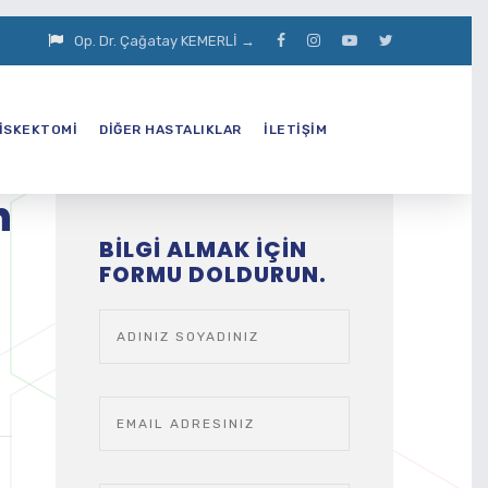
Op. Dr. Çağatay KEMERLİ →
İSKEKTOMİ
DİĞER HASTALIKLAR
İLETİŞİM
n
BILGI ALMAK IÇIN
FORMU DOLDURUN.