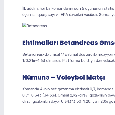
İlk addım, hər bir komandanın son 5 oyununun statisti
üçün isə qaçış sayı və ERA dəyərləri vacibdir. Sonra, yu
Ehtimalları Betandreas Əms
Betandreas-də əmsal 1/Ehtimal düsturu ilə müəyyən e
1/0,216≈4,63 olmalıdır. Platforma bu dəyərdən yüksək 
Nümunə – Voleybol Matçı
Komanda A-nın set qazanma ehtimalı 0,7, komanda B-n
0,7³=0,343 (34,3%). Əmsal 2,92-dirsə, gözlənilən dəy
dirsə, gözlənilən dəyər 0,343*3,50=1,20, yəni 20% göz