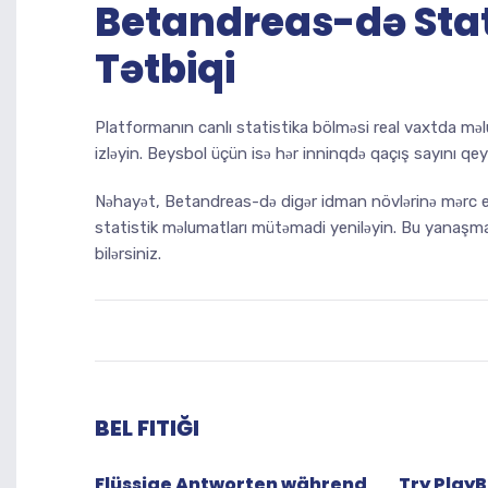
Betandreas-də Stat
Tətbiqi
Platformanın canlı statistika bölməsi real vaxtda məl
izləyin. Beysbol üçün isə hər inninqdə qaçış sayını qe
Nəhayət, Betandreas-də digər idman növlərinə mərc edər
statistik məlumatları mütəmadi yeniləyin. Bu yanaşma
bilərsiniz.
BEL FITIĞI
Flüssige Antworten während
Try PlayB