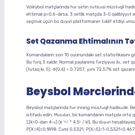
Voleybol matçlarında hər setin nəticəsi müstəqil hadi
ehtimalı p=0,6-dırsa, 3 setlik matçda 3-0 qalibiyyət 
seçmək üçün bu dəyəri platformanın təklif etdiyi əms
Set Qazanma Ehtimalının Tə
Komandaların son 10 oyunundakı set statistikasını göt
Bu fərq 3 xaldır. Normal paylanma fərziyyəsi ilə, set
(tutaq ki, 5). Φ(0,6) = 0,7257, yəni 72,57% set qazan
Beysbol Mərclərind
Beysbol matçlarında hər inning müstəqil hadisədir. 
istifadə edin. Məsələn, bir komandanın matçda orta qa
Σ(k=0-dan 4-ə) (e⁻⁴·⁵ * 4,5ᵏ / k!). Bu dəyəri hesabla
P(X=4)=0,1898. Cəmi 0,5321, P(X≥5)=1-0,5321=0,467