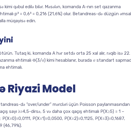
sə kimi qəbul edilə bilər. Məsələn, komanda A-nın set qazanma
ehtimalı p³ = 0,6³ = 0,216 (21,6%) olur. Betandreas-də düzgün əmsa
alla müqayisə edin.
yini
ürün. Tutaq ki, komanda A hər setdə orta 25 xal alır, rəqib isə 22.
 qazanma ehtimalı Φ(3/σ) kimi hesablanır, burada σ standart sapmad
ma ehtimalı.
ə Riyazi Model
Betandreas-də “over/under” mərcləri üçün Poisson paylanmasından
çış sayı λ=4,5-dirsə, 5 və daha çox qaçış ehtimalı P(X≥5) = 1 –
yaq: P(X=0)=0,0111, P(X=1)=0,0500, P(X=2)=0,1125, P(X=3)=0,1687,
9 (46,79%).