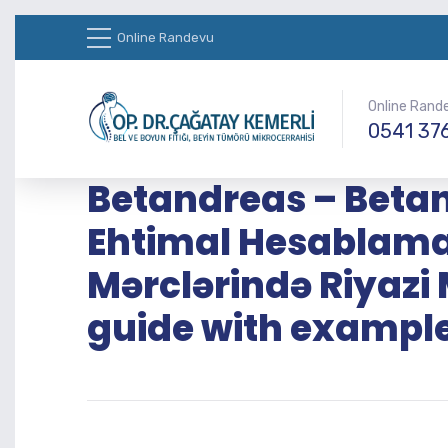
Online Randevu
Online Rand
0541 37
Betandreas – Beta
Ehtimal Hesablamal
Mərclərində Riyazi 
guide with example