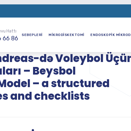
evu Hattı
SEBEPLERİ
MİKRODİSKEKTOMİ
ENDOSKOPİK MİKROD
6 66 86
ndreas-də Voleybol Üçü
arı – Beysbol
Model – a structured
s and checklists