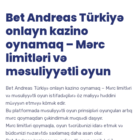
Bet Andreas Türkiyə
onlayn kazino
oynamaq – Mərc
limitləri və
məsuliyyətli oyun
Bet Andreas Türkiyə onlayn kazino oynamaq – Mərc limitləri
və məsuliyyətli oyun istifadəçilərə öz maliyyə həddini
müəyyən etməyə kömək edir.
Bu platformada məsuliyyətli oyun prinsipləri oyunçuları artıq
mərc qoymaqdan çəkindirmək məqsədi daşıyır.
Mərc limitləri qoymaqla, oyun təcrübənizi idarə etmək və
büdcənizi nəzarətdə saxlamaq daha asan olur.