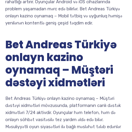
rahatlığı artırır. Oyunçular Android və iOS cihazlarında
problem yaşamadan mərc edə bilirlər. Bet Andreas Türkiyə
onlayn kazino oynamaq – Mobil tətbiq və uyğunluq həmişə
yenilənən kontentlə geniş çeşid təqdim edir.
Bet Andreas Türkiyə
onlayn kazino
oynamaq – Müştəri
dəstəyi xidmətləri
Bet Andreas Türkiyə onlayn kazino oynamaq – Müştəri
dəstəyi xidmətləri mövzusunda, platformanın canlı dəstək
xidmətləri 7/24 aktivdir. Oyunçular həm telefon, həm də
onlayn söhbət vasitəsilə tez yardım əldə edə bilər.
Məsuliyyətli oyun siyasətləri ilə bağlı məsləhət tələb edənlər