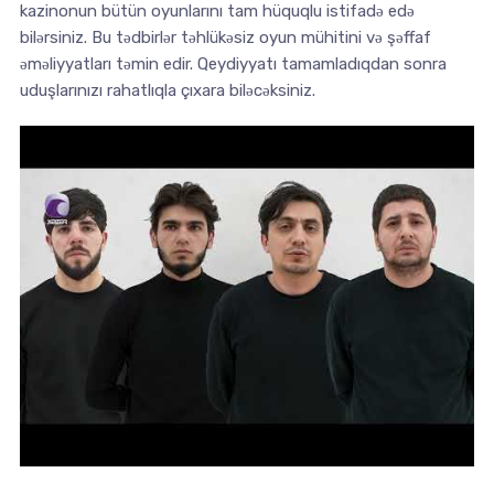
kazinonun bütün oyunlarını tam hüquqlu istifadə edə
bilərsiniz. Bu tədbirlər təhlükəsiz oyun mühitini və şəffaf
əməliyyatları təmin edir. Qeydiyyatı tamamladıqdan sonra
uduşlarınızı rahatlıqla çıxara biləcəksiniz.