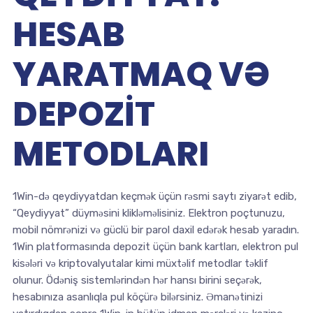
HESAB
YARATMAQ VƏ
DEPOZIT
METODLARI
1Win-də qeydiyyatdan keçmək üçün rəsmi saytı ziyarət edib,
“Qeydiyyat” düyməsini klikləməlisiniz. Elektron poçtunuzu,
mobil nömrənizi və güclü bir parol daxil edərək hesab yaradın.
1Win platformasında depozit üçün bank kartları, elektron pul
kisələri və kriptovalyutalar kimi müxtəlif metodlar təklif
olunur. Ödəniş sistemlərindən hər hansı birini seçərək,
hesabınıza asanlıqla pul köçürə bilərsiniz. Əmanətinizi