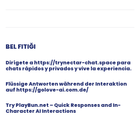
BEL FITIĞI
Dirígete a https://trynectar-chat.space para
chats rápidos y privados y vive la experiencia.
Flüssige Antworten während der Interaktion
auf https://golove-ai.com.de/
Try PlayBun.net – Quick Responses and In-
Character AI Interactions