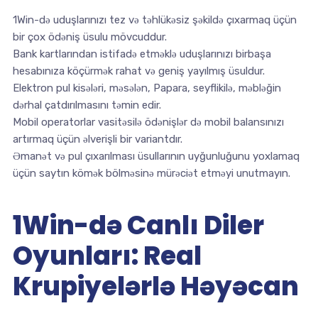
1Win-də uduşlarınızı tez və təhlükəsiz şəkildə çıxarmaq üçün
bir çox ödəniş üsulu mövcuddur.
Bank kartlarından istifadə etməklə uduşlarınızı birbaşa
hesabınıza köçürmək rahat və geniş yayılmış üsuldur.
Elektron pul kisələri, məsələn, Papara, seyflikilə, məbləğin
dərhal çatdırılmasını təmin edir.
Mobil operatorlar vasitəsilə ödənişlər də mobil balansınızı
artırmaq üçün əlverişli bir variantdır.
Əmanət və pul çıxarılması üsullarının uyğunluğunu yoxlamaq
üçün saytın kömək bölməsinə mürəciət etməyi unutmayın.
1Win-də Canlı Diler
Oyunları: Real
Krupiyelərlə Həyəcan