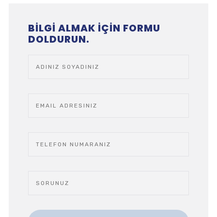
BILGI ALMAK IÇIN FORMU
DOLDURUN.